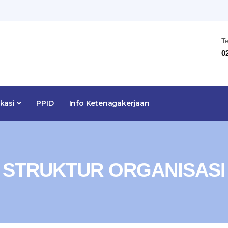
T
0
ikasi
PPID
Info Ketenagakerjaan
STRUKTUR ORGANISASI