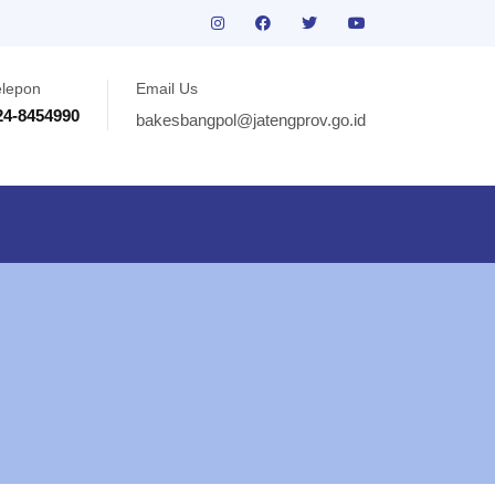
elepon
Email Us
24-8454990
bakesbangpol@jatengprov.go.id