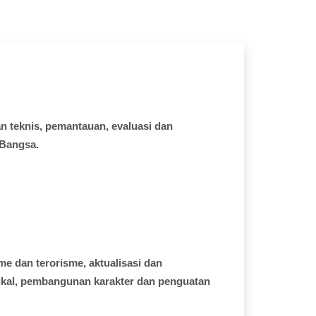
an
teknis
,
pemantauan
,
evaluasi
dan
Bangsa.
sme
dan
terorisme
,
aktualisasi
dan
ikal
,
pembangunan
karakter
dan
penguatan