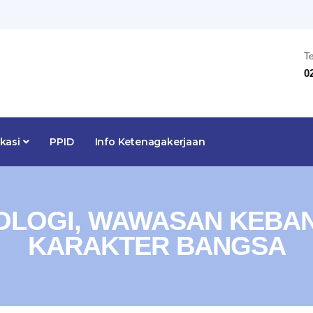
T
0
ikasi
PPID
Info Ketenagakerjaan
EOLOGI, WAWASAN KEBA
KARAKTER BANGSA