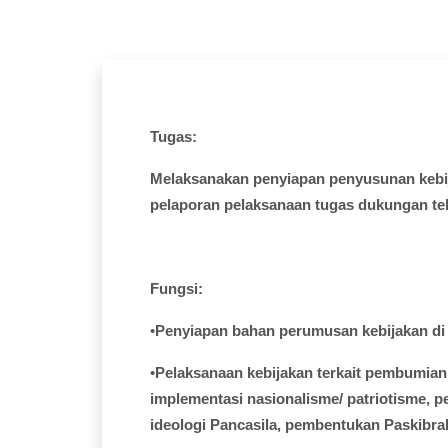
Tugas:
Melaksanakan
penyiapan
penyusunan
keb
pelaporan
pelaksanaan
tugas
dukungan
te
Fungsi
:
•
Penyiapan
bahan
perumusan
kebijakan
d
•
Pelaksanaan
kebijakan
terkait
pembumian
implementasi
nasionalisme
/
patriotisme
,
p
ideologi
Pancasila,
pembentukan
Paskibra