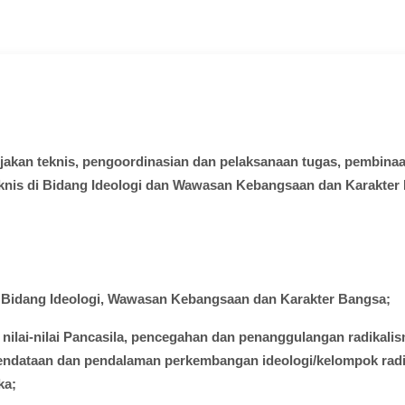
ijakan
teknis
,
pengoordinasian
dan
pelaksanaan
tugas
,
pembina
knis
di
Bidang
Ideologi
dan
Wawasan
Kebangsaan dan Karakter 
i
Bidang
Ideologi
,
Wawasan
Kebangsaan
dan Karakter Bangsa;
nilai-nilai
Pancasila,
pencegahan
dan
penanggulangan
radikali
endataan
dan
pendalaman
perkembangan
ideologi
/
kelompok
rad
ka
;