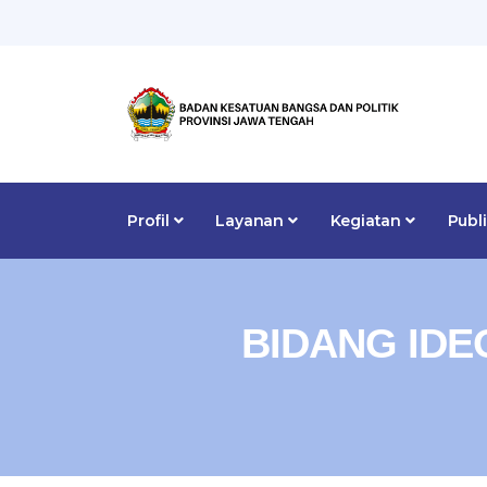
Profil
Layanan
Kegiatan
Publ
BIDANG ID