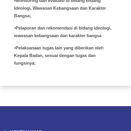
•
Monitoring dan
evaluasi
di
bidang
Bidang
Ideologi
,
Wawasan
Kebangsaan
dan Karakter
Bangsa;
•
Pelaporan
dan
rekomendasi
di
bidang
ideologi
,
wawasan
kebangsaan
dan
karakter
bangsa
•
Pelaksanaan
tugas
lain yang
diberikan
oleh
Kepala
Badan,
sesuai
dengan
tugas
dan
fungsinya
;