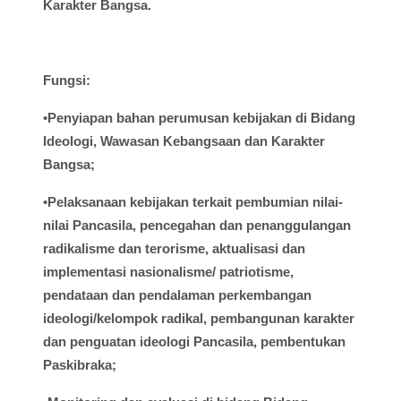
Karakter Bangsa.
Fungsi
:
•
Penyiapan
bahan
perumusan
kebijakan
di
Bidang
Ideologi
,
Wawasan
Kebangsaan
dan Karakter
Bangsa;
•
Pelaksanaan
kebijakan
terkait
pembumian
nilai-
nilai
Pancasila,
pencegahan
dan
penanggulangan
radikalisme
dan
terorisme
,
aktualisasi
dan
implementasi
nasionalisme
/
patriotisme
,
pendataan
dan
pendalaman
perkembangan
ideologi
/
kelompok
radikal
,
pembangunan
karakter
dan
penguatan
ideologi
Pancasila,
pembentukan
Paskibraka
;