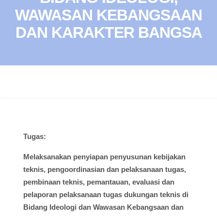
WAWASAN KEBANGSAAN
DAN KARAKTER BANGSA
Tugas:
Melaksanakan
penyiapan
penyusunan
kebijakan
teknis
,
pengoordinasian
dan
pelaksanaan
tugas
,
pembinaan
teknis
,
pemantauan
,
evaluasi
dan
pelaporan
pelaksanaan
tugas
dukungan
teknis
di
Bidang
Ideologi
dan
Wawasan
Kebangsaan dan