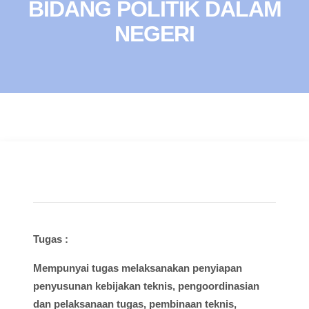
BIDANG POLITIK DALAM
NEGERI
Tugas :
Mempunyai
tugas
melaksanakan
penyiapan
penyusunan
kebijakan
teknis
,
pengoordinasian
dan
pelaksanaan
tugas
,
pembinaan
teknis
,