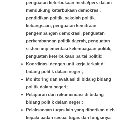
penguatan
keterbukaan
media/pers
dalam
mendukung
keterbukaan
demokrasi
,
pendidikan
politik
,
sekolah
politik
kebangsaan
,
penguatan
kemitraan
pengembangan
demokrasi
,
penguatan
perkembangan
politik
daerah
,
penguatan
sistem
implementasi
kelembagaan
politik
,
penguatan
keterbukaan
partai
politik;
Koordinasi
dengan
unit
kerja
terkait
di
bidang
politik
dalam
negeri;
Monitoring dan
evaluasi
di
bidang
bidang
politik
dalam
negeri;
Pelaporan
dan
rekomendasi
di
bidang
bidang
politik
dalam
negeri;
Pelaksanaan
tugas
lain yang
diberikan
oleh
kepala
badan
sesuai
tugas
dan
fungsinya
.