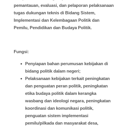
pemantauan
,
evaluasi
, dan
pelaporan
pelaksanaan
tugas
dukungan
teknis
di
Bidang
Sistem
,
Implementasi
dan
Kelembagaan
Politik dan
Pemilu
, Pendidikan dan
Budaya
Politik.
Fungsi
:
Penyiapan
bahan
perumusan
kebijakan
di
bidang
politik
dalam
negeri;
Pelaksanaan
kebijakan
terkait
peningkatan
dan
penguatan
peran
politik
,
peningkatan
etika
budaya
politik
dalam
kerangka
wasbang
dan
ideologi
negara,
peningkatan
koordinasi
dan
komunikasi
politik
,
penguatan
sistem
implementasi
pemilu
/
pilkada
dan
masyarakat
desa
,