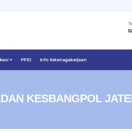
T
0
ikasi
PPID
Info Ketenagakerjaan
DAN KESBANGPOL JAT