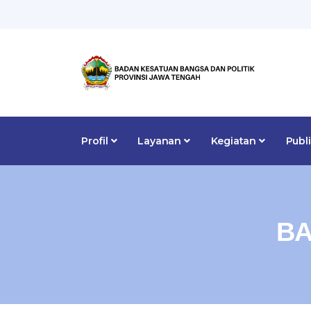
Profil
Layanan
Kegiatan
Publ
BA