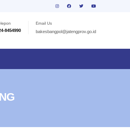
elepon
Email Us
24-8454990
bakesbangpol@jatengprov.go.id
ENG