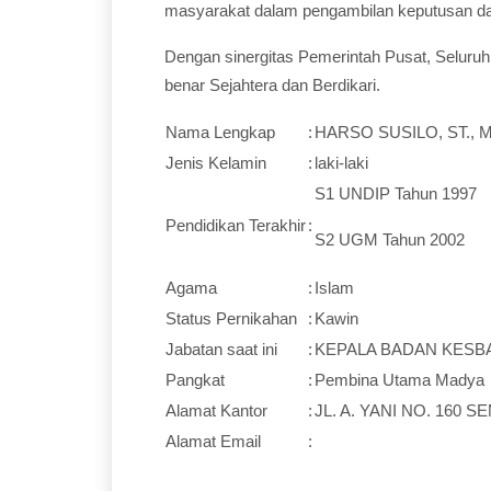
masyarakat dalam pengambilan keputusan da
Dengan sinergitas Pemerintah Pusat, Seluru
benar Sejahtera dan Berdikari.
Nama Lengkap
:
HARSO SUSILO, ST., 
Jenis Kelamin
:
laki-laki
S1 UNDIP Tahun 1997
Pendidikan Terakhir
:
S2 UGM Tahun 2002
Agama
:
Islam
Status Pernikahan
:
Kawin
Jabatan saat ini
:
KEPALA BADAN KESB
Pangkat
:
Pembina Utama Madya
Alamat Kantor
:
JL. A. YANI NO. 160 
Alamat Email
: