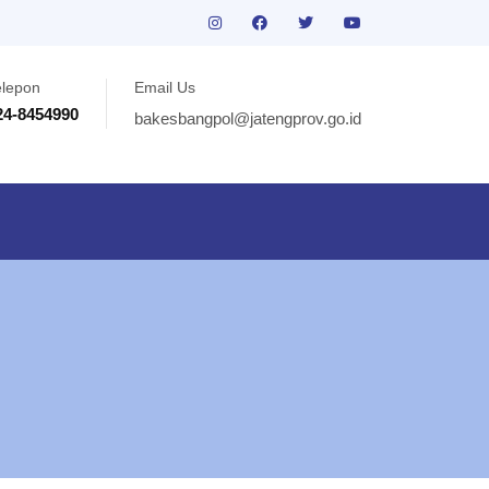
elepon
Email Us
24-8454990
bakesbangpol@jatengprov.go.id