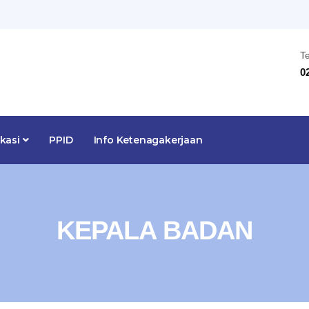
T
0
ikasi
PPID
Info Ketenagakerjaan
KEPALA BADAN