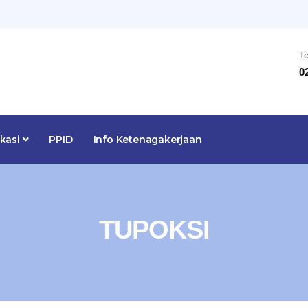
T
0
ikasi
PPID
Info Ketenagakerjaan
TUPOKSI