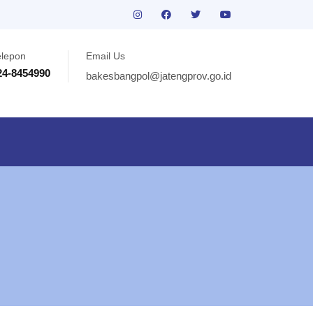
elepon
Email Us
24-8454990
bakesbangpol@jatengprov.go.id