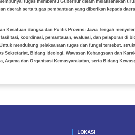
h mempunyai tugas membantu Gubernur dalam melaksanakan urus
an daerah serta tugas pembantuan yang diberikan kepada daera
n Kesatuan Bangsa dan Politik Provinsi Jawa Tengah menyele
fasilitasi, koordinasi, pemantauan, evaluasi, dan pelaporan di b
. Untuk mendukung pelaksanaan tugas dan fungsi tersebut, stru
atas Sekretariat, Bidang Ideologi, Wawasan Kebangsaan dan Karak
a, Agama dan Organisasi Kemasyarakatan, serta Bidang Kewas
LOKASI