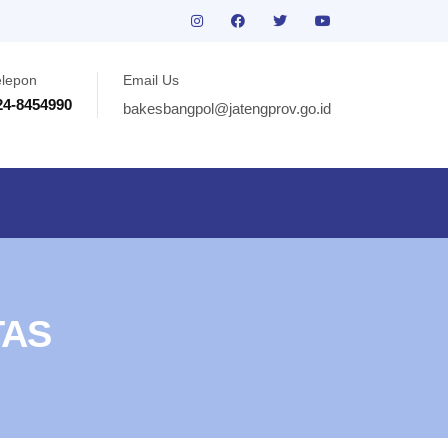
elepon
Email Us
24-8454990
bakesbangpol@jatengprov.go.id
TAS