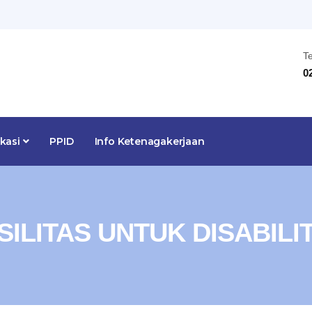
T
0
ikasi
PPID
Info Ketenagakerjaan
SILITAS UNTUK DISABILI