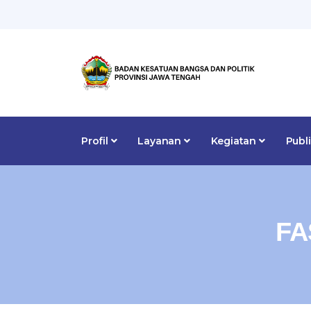
Profil
Layanan
Kegiatan
Publ
FA