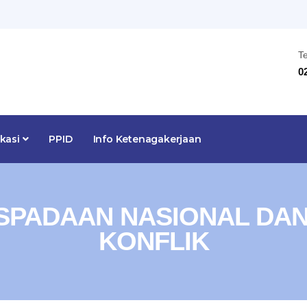
T
0
ikasi
PPID
Info Ketenagakerjaan
SPADAAN NASIONAL DA
KONFLIK