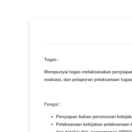
Tugas :
Mempunyai
tugas
melaksanakan
penyiapa
evaluasi
, dan
pelaporan
pelaksanaan
tuga
Fungsi
:
Penyiapan
bahan
perumusan
kebija
Pelaksanaan
kebijakan
pelaksanaan
dan
deteksi
dini
,
pengamanan
VIP/VV