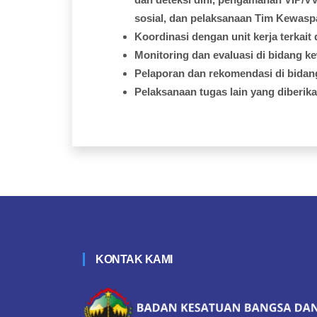
sosial
, dan
pelaksanaan
Tim Kewasp
Koordinasi
dengan
unit
kerja
terkait
Monitoring dan
evaluasi
di
bidang
k
Pelaporan
dan
rekomendasi
di
bidan
Pelaksanaan
tugas
lain yang
diberik
KONTAK KAMI