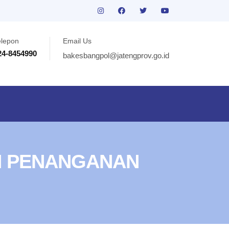
elepon
Email Us
24-8454990
bakesbangpol@jatengprov.go.id
N PENANGANAN