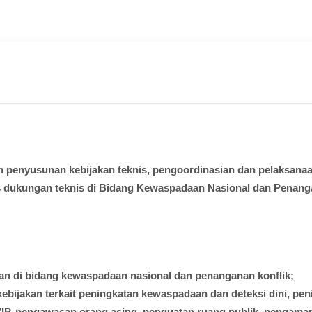
n
penyusunan
kebijakan
teknis
,
pengoordinasian
dan
pelaksana
s
dukungan
teknis
di
Bidang
Kewaspadaan
Nasional dan
Penang
kan
di
bidang
kewaspadaan
nasional
dan
penanganan
konflik
;
kebijakan
terkait
peningkatan
kewaspadaan
dan
deteksi
dini
,
pen
IP,
pengawasan
orang
asing
,
penguatan
ruang
publik
,
pengama