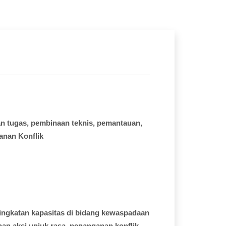
an
tugas
,
pembinaan
teknis
,
pemantauan
,
anan
Konflik
ingkatan
kapasitas
di
bidang
kewaspadaan
nan
aksi
unjuk
rasa,
penanganan
konflik