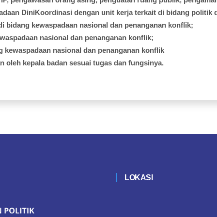
adaan
DiniKoordinasi
dengan
unit
kerja
terkait
di
bidang
politik
di
bidang
kewaspadaan
nasional
dan
penanganan
konflik
;
ewaspadaan
nasional
dan
penanganan
konflik
;
g
kewaspadaan
nasional
dan
penanganan
konflik
an
oleh
kepala
badan
sesuai
tugas
dan
fungsinya
.
LOKASI