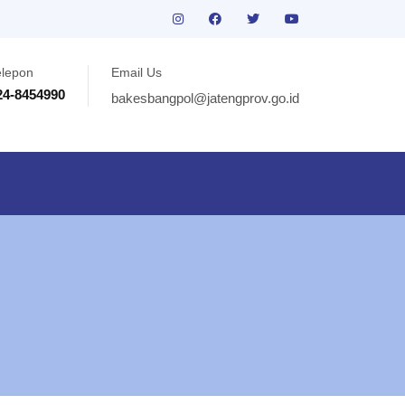
elepon
Email Us
24-8454990
bakesbangpol@jatengprov.go.id