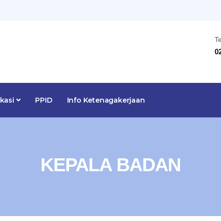
T
0
ikasi
PPID
Info Ketenagakerjaan
KEPALA BADAN