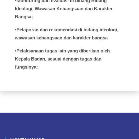
•
Monitoring dan
evaluasi
di
bidang
Bidang
Ideologi
,
Wawasan
Kebangsaan
dan Karakter
Bangsa;
•
Pelaporan
dan
rekomendasi
di
bidang
ideologi
,
wawasan
kebangsaan
dan
karakter
bangsa
•
Pelaksanaan
tugas
lain yang
diberikan
oleh
Kepala
Badan,
sesuai
dengan
tugas
dan
fungsinya
;