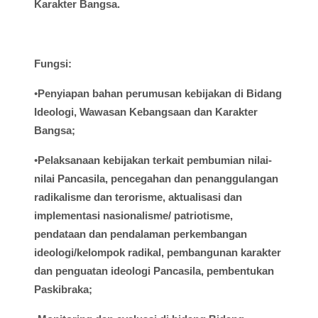
Karakter Bangsa.
Fungsi
:
•
Penyiapan
bahan
perumusan
kebijakan
di
Bidang
Ideologi
,
Wawasan
Kebangsaan
dan Karakter
Bangsa;
•
Pelaksanaan
kebijakan
terkait
pembumian
nilai-
nilai
Pancasila,
pencegahan
dan
penanggulangan
radikalisme
dan
terorisme
,
aktualisasi
dan
implementasi
nasionalisme
/
patriotisme
,
pendataan
dan
pendalaman
perkembangan
ideologi
/
kelompok
radikal
,
pembangunan
karakter
dan
penguatan
ideologi
Pancasila,
pembentukan
Paskibraka
;