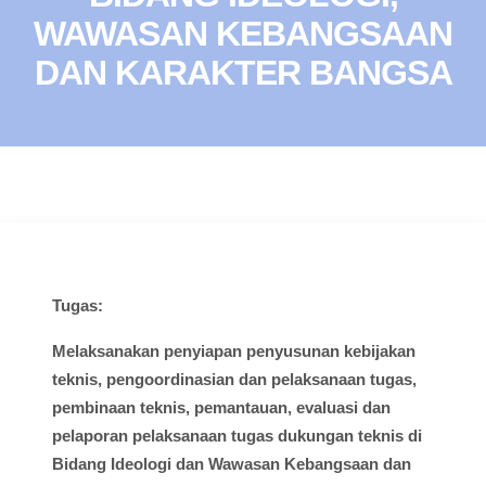
WAWASAN KEBANGSAAN
DAN KARAKTER BANGSA
Tugas:
Melaksanakan
penyiapan
penyusunan
kebijakan
teknis
,
pengoordinasian
dan
pelaksanaan
tugas
,
pembinaan
teknis
,
pemantauan
,
evaluasi
dan
pelaporan
pelaksanaan
tugas
dukungan
teknis
di
Bidang
Ideologi
dan
Wawasan
Kebangsaan dan