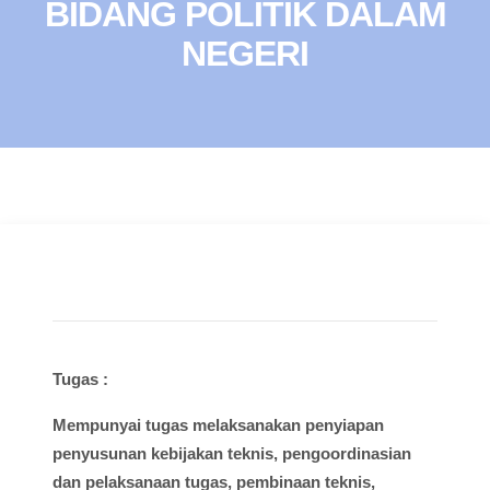
BIDANG POLITIK DALAM
NEGERI
Tugas :
Mempunyai
tugas
melaksanakan
penyiapan
penyusunan
kebijakan
teknis
,
pengoordinasian
dan
pelaksanaan
tugas
,
pembinaan
teknis
,