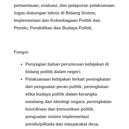
pemantauan
,
evaluasi
, dan
pelaporan
pelaksanaan
tugas
dukungan
teknis
di
Bidang
Sistem
,
Implementasi
dan
Kelembagaan
Politik dan
Pemilu
, Pendidikan dan
Budaya
Politik.
Fungsi
:
Penyiapan
bahan
perumusan
kebijakan
di
bidang
politik
dalam
negeri;
Pelaksanaan
kebijakan
terkait
peningkatan
dan
penguatan
peran
politik
,
peningkatan
etika
budaya
politik
dalam
kerangka
wasbang
dan
ideologi
negara,
peningkatan
koordinasi
dan
komunikasi
politik
,
penguatan
sistem
implementasi
pemilu
/
pilkada
dan
masyarakat
desa
,