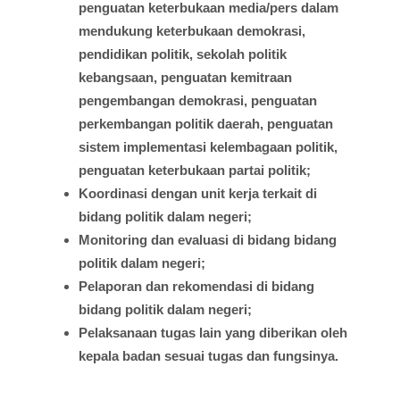
penguatan
keterbukaan
media/pers
dalam
mendukung
keterbukaan
demokrasi
,
pendidikan
politik
,
sekolah
politik
kebangsaan
,
penguatan
kemitraan
pengembangan
demokrasi
,
penguatan
perkembangan
politik
daerah
,
penguatan
sistem
implementasi
kelembagaan
politik
,
penguatan
keterbukaan
partai
politik;
Koordinasi
dengan
unit
kerja
terkait
di
bidang
politik
dalam
negeri;
Monitoring dan
evaluasi
di
bidang
bidang
politik
dalam
negeri;
Pelaporan
dan
rekomendasi
di
bidang
bidang
politik
dalam
negeri;
Pelaksanaan
tugas
lain yang
diberikan
oleh
kepala
badan
sesuai
tugas
dan
fungsinya
.