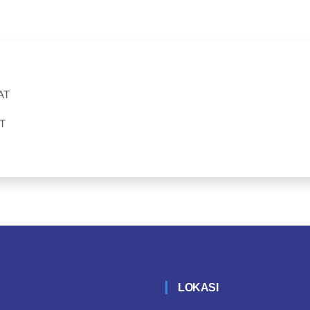
AT
T
LOKASI