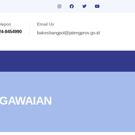
elepon
Email Us
24-8454990
bakesbangpol@jatengprov.go.id
EGAWAIAN