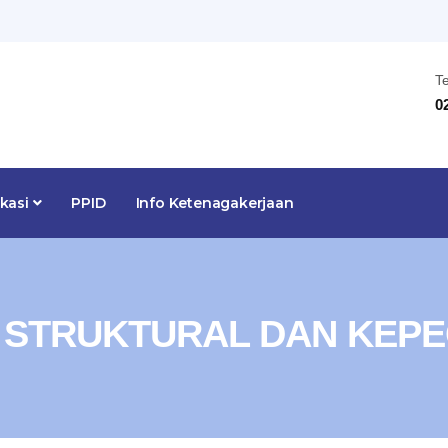
T
0
ikasi
PPID
Info Ketenagakerjaan
 STRUKTURAL DAN KEP