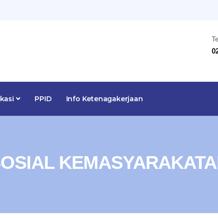
T
0
ikasi
PPID
Info Ketenagakerjaan
SOSIAL KEMASYARAKATA