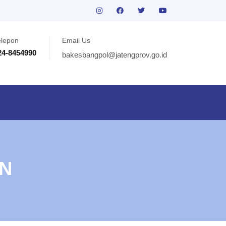
elepon
Email Us
24-8454990
bakesbangpol@jatengprov.go.id
N