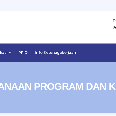
T
0
ikasi
PPID
Info Ketenagakerjaan
ANAAN PROGRAM DAN K