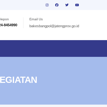
elepon
Email Us
24-8454990
bakesbangpol@jatengprov.go.id
EGIATAN