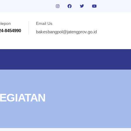
elepon
Email Us
24-8454990
bakesbangpol@jatengprov.go.id
EGIATAN