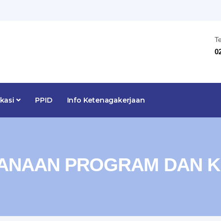
T
0
ikasi
PPID
Info Ketenagakerjaan
ANAAN PROGRAM DAN K