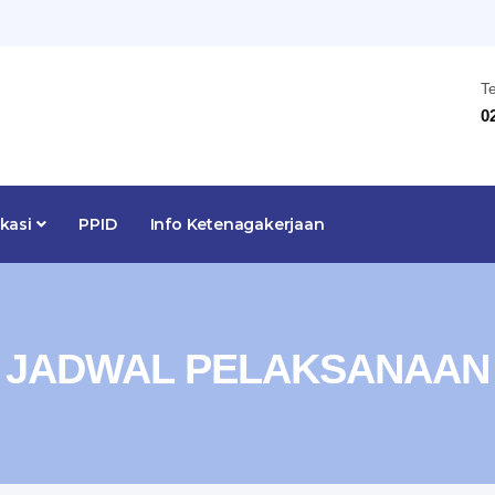
T
0
ikasi
PPID
Info Ketenagakerjaan
JADWAL PELAKSANAAN