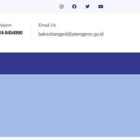
elepon
Email Us
24-8454990
bakesbangpol@jatengprov.go.id