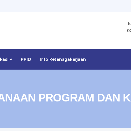
T
0
ikasi
PPID
Info Ketenagakerjaan
ANAAN PROGRAM DAN K