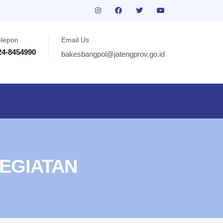
elepon
Email Us
24-8454990
bakesbangpol@jatengprov.go.id
EGIATAN