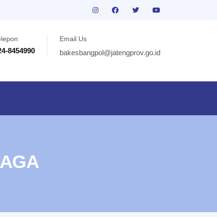
elepon
Email Us
24-8454990
bakesbangpol@jatengprov.go.id
BAGA