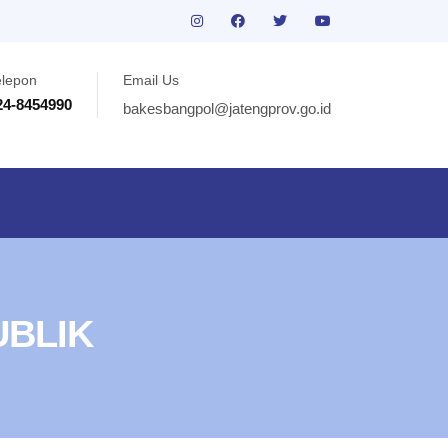
elepon
Email Us
24-8454990
bakesbangpol@jatengprov.go.id
UBLIK