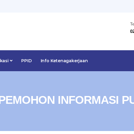
T
0
ikasi
PPID
Info Ketenagakerjaan
PEMOHON INFORMASI P