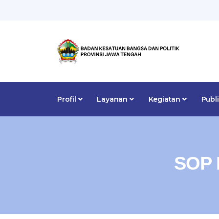
Profil
Layanan
Kegiatan
Publ
SOP 