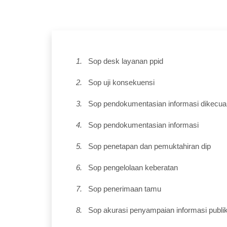
1.
Sop desk layanan ppid
2.
Sop uji konsekuensi
3.
Sop pendokumentasian informasi dikecua
4.
Sop pendokumentasian informasi
5.
Sop penetapan dan pemuktahiran dip
6.
Sop pengelolaan keberatan
7.
Sop penerimaan tamu
8.
Sop akurasi penyampaian informasi publi