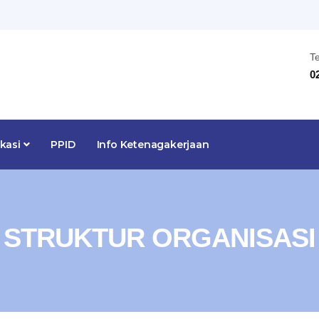
T
0
ikasi
PPID
Info Ketenagakerjaan
STRUKTUR ORGANISASI