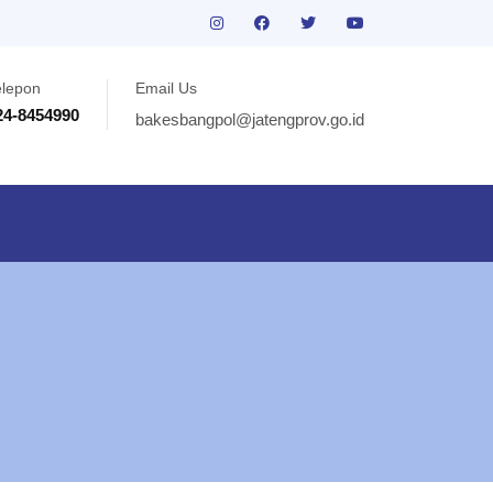
elepon
Email Us
24-8454990
bakesbangpol@jatengprov.go.id